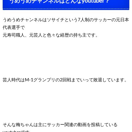
うめうめチャンネルはどんな
youtuber
？
うめうめチャンネルはソサイチという
7
人制のサッカーの元日本
代表選手で
元寿司職人、元芸人と色々な経歴の持ち主です。
芸人時代は
M-1
グランプリの
2
回戦までいって敗退しています。
そんな梅ちゃんは主にサッカー関連の動画を投稿している
youtuber
です。