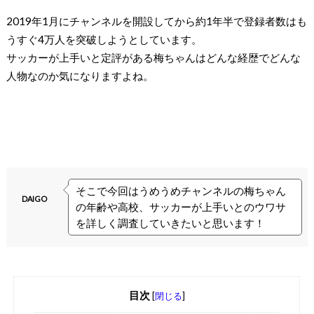
2019
年
1
月にチャンネルを開設してから約
1
年半で登録者数はも
うすぐ
4
万人を突破しようとしています。
サッカーが上手いと定評がある梅ちゃんはどんな経歴でどんな
人物なのか気になりますよね。
そこで今回はうめうめチャンネルの梅ちゃん
DAIGO
の年齢や高校、サッカーが上手いとのウワサ
を詳しく調査していきたいと思います！
目次
[
閉じる
]