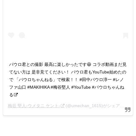
パウロ君との撮影 最高に楽しかったです😆 コラボ動画まだ見
てない方は 是非見てください！ パウロ君もYouTube始めたの
で 「パウロちゃんねる」で検索！！ #田中パウロ淳一 #レノ
ファ山口 #MAKIHIKA #梅谷堅人 #YouTube #パウロちゃんね
る
梅谷 堅人-ウメタニ ケント-
(@umechan_1615)がシェアした投稿 –