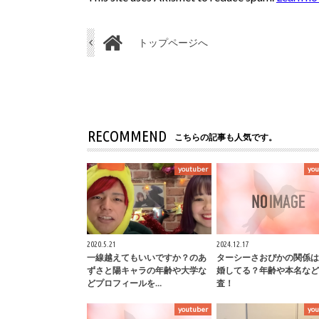
トップページへ
RECOMMEND
こちらの記事も人気です。
youtuber
you
2020.5.21
2024.12.17
一線越えてもいいですか？のあ
ターシーさおぴかの関係は
ずさと陽キャラの年齢や大学な
婚してる？年齢や本名など
どプロフィールを…
査！
youtuber
you