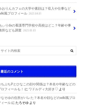
みおりんカフェの大学や素顔は？収入や仕事など
wiki風プロフィール
2025.04.01
あぃりdxの看護専門学校や高校はどこ？年齢や事
務所なども調査
2025.03.05
最近のコメント
ぷちぷちPとひなこの顔や関係は？本名や年齢などの
プロフィールも！
に
ワドルディ大好き♡
より
けなそゆの住所がバレた？本名や顔などのwiki風プロ
フィール
に
たろそゆ
より