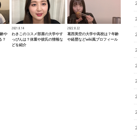
2021.8.14
2022.8.22
齢や
わきこのコスメ部屋の大学やす
葛西美空の大学や高校は？年齢
る？
っぴんは？体重や彼氏の情報な
や経歴などwiki風プロフィール
どを紹介