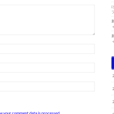
w your comment data is processed
.