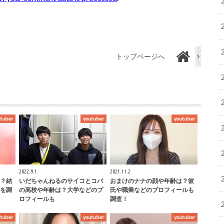
トップページへ
tuber
youtuber
youtuber
2022.9.1
2021.11.2
？結
いだちゃんねるのサイコとコバ
おまけのナナの顔や年齢は？彼
を調
の高校や年齢は？大学などのプ
氏や職業などのプロフィールも
ロフィールも
調査！
tuber
youtuber
youtuber