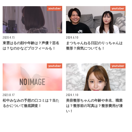
youtuber
youtuber
2020.4.15
2024.6.10
東雲はるの顔や年齢は？声優？芸名
まつちゃんねる日記のりっちゃんは
は？なのかなどプロフィールも！
整形？病気についても！
youtuber
youtuber
2023.8.17
2024.1.10
松中みなみの予想の口コミは？当た
美容整形ちゃんの年齢や本名、職業
るかについて徹底調査！
は？整形前の写真は？整形費用が凄
い！