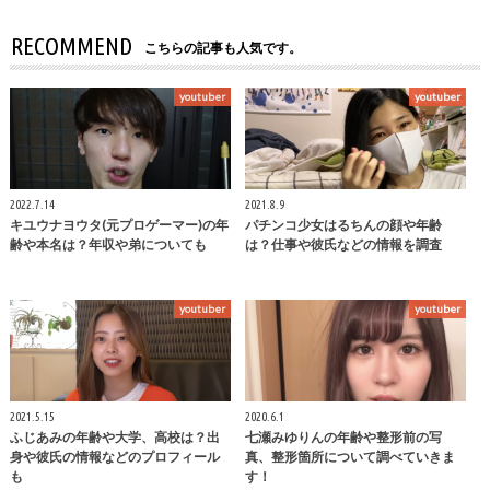
RECOMMEND
こちらの記事も人気です。
youtuber
youtuber
2022.7.14
2021.8.9
キユウナヨウタ(元プロゲーマー)の年
パチンコ少女はるちんの顔や年齢
齢や本名は？年収や弟についても
は？仕事や彼氏などの情報を調査
youtuber
youtuber
2021.5.15
2020.6.1
ふじあみの年齢や大学、高校は？出
七瀬みゆりんの年齢や整形前の写
身や彼氏の情報などのプロフィール
真、整形箇所について調べていきま
も
す！