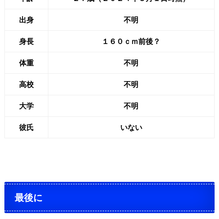
出身
不明
身長
１６０ｃｍ前後？
体重
不明
高校
不明
大学
不明
彼氏
いない
最後に