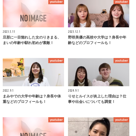
youtuber
youtuber
2023.5.11
2023.12.1
旦那に一目惚れした女のりきまる、
野咲美優の高校や大学は？身長や年
まいの年齢や馴れ初めが素敵！
齢などのプロフィールも！
youtuber
youtuber
2022.9.1
2024.9.1
まみやでの大学や年齢は？身長や体
りせとルイスが炎上した理由は？仕
重などのプロフィールも！
事や出会いについても調査！
youtuber
youtuber