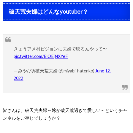
破天荒夫婦はどんな
youtuber
？
きょうアメ村ビジョンに夫婦で映るんやって〜
pic.twitter.com/BlOEjNXYeF
— みやび@破天荒夫婦 (@miyabi_hatenko)
June 12,
2022
皆さんは、破天荒夫婦～嫁が破天荒過ぎて愛しい～というチャ
ンネルをご存じでしょうか
？