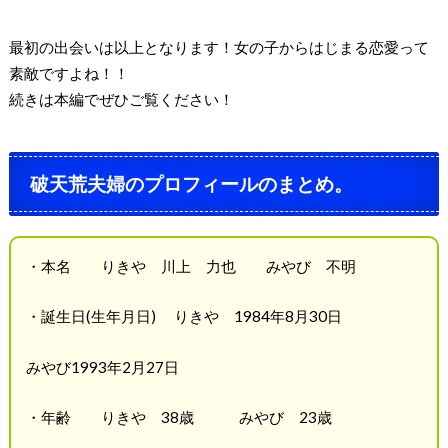
最初の出会いは以上となります！女の子からはじまる恋愛って
素敵ですよね！！
続きは本編でぜひご覧ください！
破天荒夫婦のプロフィールのまとめ。
・本名
りきや 川上 力也 みやび 不明
・誕生日
(
生年月日
)
りきや
1984
年
8
月
30
日
みやび
1993
年
2
月
27
日
・年齢
りきや
38
歳 みやび
23
歳