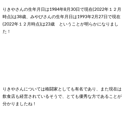
りきやさんの生年月日は
1984
年
8
月
30
日で現在(2022年１２月
時点)は
38
歳、
みやび
さんの生年月日は
1993
年
2
月
27
日で現在
(2022年１２月時点)は
23
歳
ということが明らかになりまし
た！
りきやさんについては格闘家としても有名であり、また現在は
飲食店も経営されているそうで、とても優秀な方であることが
分かりました
ね！