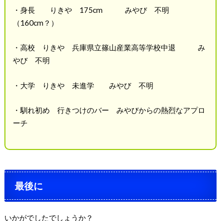
・身長
りきや
175cm
みやび 不明
（
160cm
？）
・高校
りきや
兵庫県立篠山産業高等学校中退
み
やび 不明
・大学
りきや 未進学 みやび 不明
・
馴れ初め
行きつけのバー
みやびからの熱烈なアプロ
ーチ
最後に
いかがでしたでしょうか？