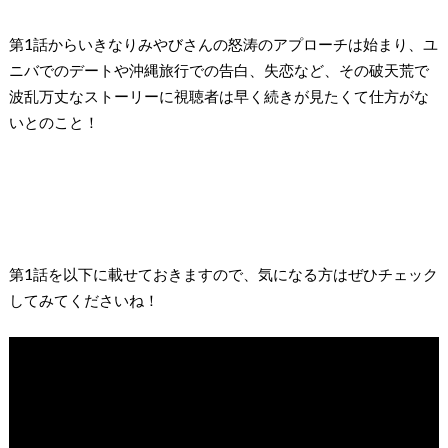
第
1
話から
いきなり
みやびさんの
怒涛のアプローチは始まり、ユ
ニバでのデートや沖縄旅行での告白、失恋など、その破天荒で
波乱万丈なストーリーに視聴者は早く続きが見たくて仕方がな
いとのこと！
第
1
話を以下に載せておきますので、気になる方はぜひチェック
してみてくださいね！