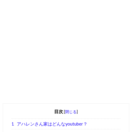
目次
[
閉じる
]
1
アハレンさん家はどんなyoutuber？