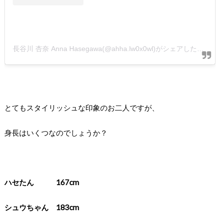
長谷川 杏奈 Anna Hasegawa(@ahha.lw0x0wl)がシェアした投稿
とてもスタイリッシュな印象のお二人ですが、
身長はいくつなのでしょうか？
ハセたん
167cm
シュウちゃん
183cm