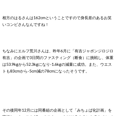
相方のはるさんは162cmということですので身長差のあるお笑
いコンビさんなんですね！
ちなみにエルフ荒川さんは、昨年6月に「有吉ジャポンジロジロ
有吉」の企画で3日間のファスティング（断食）に挑戦し、体重
は53.9kgから52.3kgになり-1.6kgの減量に成功。また、ウエス
トも83cmから-5cm減の78cmになったそうです。
その後同年12月には同番組の企画として「みちょば化計画」を