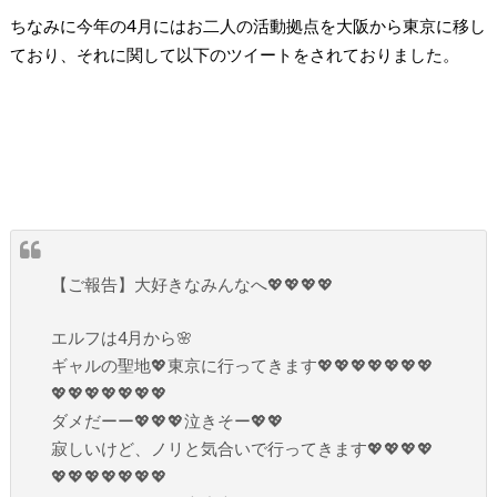
ちなみに今年の4月にはお二人の活動拠点を大阪から東京に移し
ており、それに関して以下のツイートをされておりました。
【ご報告】大好きなみんなへ💖💖💖💖
エルフは4月から🌸
ギャルの聖地💖東京に行ってきます💖💖💖💖💖💖💖
💖💖💖💖💖💖💖
ダメだーー💖💖💖泣きそー💖💖
寂しいけど、ノリと気合いで行ってきます💖💖💖💖
💖💖💖💖💖💖💖