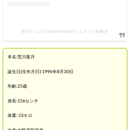
荒川💛 エルフ(@khkhkhzk)がシェアした投稿
本名:荒川葉月
誕生日(生年月日):1996年8月30日
年齢:25歳
身長:156センチ
体重: 53キロ
出身:大阪府和泉市