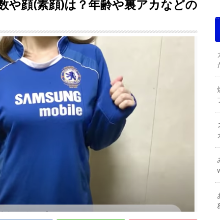
数や顔(素顔)は？年齢や裏アカなどの