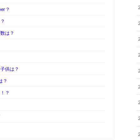
er？
は？
プ数は？
？
？子供は？
は？
る！？
！
画