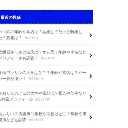
最近の投稿
カコ鉄の年齢や本名は？結婚してたけど離婚し
た？真相は？
2026.06.01
炊飯器ギャルの彼氏は？オム兄？年齢や本名など
プロフィールも調査！
2026.04.01
まゆワッサンの大学はどこ？年齢や本名は？パー
カー愛が凄い！
2025.04.15
みおりんカフェの大学や素顔は？収入や仕事など
wiki風プロフィール
2025.04.01
あぃりdxの看護専門学校や高校はどこ？年齢や事
務所なども調査
2025.03.05